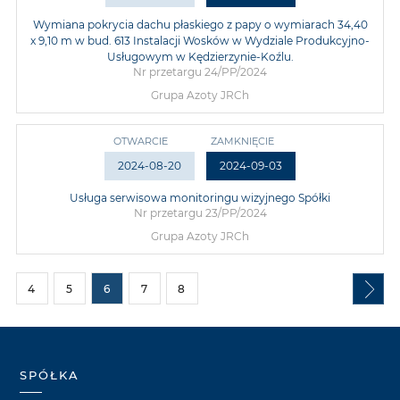
Wymiana pokrycia dachu płaskiego z papy o wymiarach 34,40
x 9,10 m w bud. 613 Instalacji Wosków w Wydziale Produkcyjno-
Usługowym w Kędzierzynie-Koźlu.
Nr przetargu 24/PP/2024
Grupa Azoty JRCh
OTWARCIE
ZAMKNIĘCIE
2024-08-20
2024-09-03
Usługa serwisowa monitoringu wizyjnego Spółki
Nr przetargu 23/PP/2024
Grupa Azoty JRCh
4
5
6
7
8
SPÓŁKA