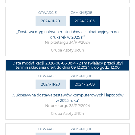
OTWARCIE
ZAMKNIĘCIE
2024-11-20
2024-12-05
„Dostawa oryginalnych materiałów eksploatacyjnych do
drukarek w 2025 r.”
Nr przetargu 34/PP/2024
Grupa Azoty JRCh
Data modyfikacji: 2026-08-06 01:14 - Zamawiający przedłużył
termin składania ofert do dnia 09.12.2024 r. do godz. 12.00
OTWARCIE
ZAMKNIĘCIE
2024-11-20
2024-12-09
„Sukcesywna dostawa zestawów komputerowych i laptopów
w 2025 roku”
Nr przetargu 35/PP/2024
Grupa Azoty JRCh
OTWARCIE
ZAMKNIĘCIE