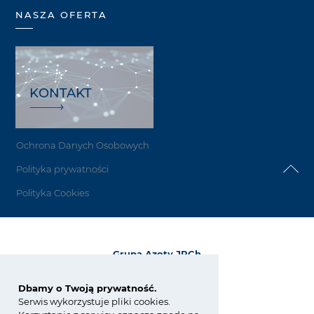
NASZA OFERTA
KONTAKT
Ochrona Danych Osobowych
Polityka prywatności
Polityka Cookies
Grupa Azoty JRCh
ul. E. Kwiatkowskiego 8
33-101 Tarnów
Dbamy o Twoją prywatność.
Serwis wykorzystuje pliki cookies.
tel.:
+48 14 633 06 82