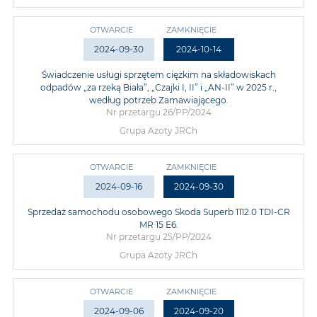
OTWARCIE
ZAMKNIĘCIE
2024-09-30
2024-10-14
Świadczenie usługi sprzętem ciężkim na składowiskach
odpadów „za rzeką Biała”, „Czajki I, II” i „AN-II” w 2025 r.,
według potrzeb Zamawiającego.
Nr przetargu 26/PP/2024
Grupa Azoty JRCh
OTWARCIE
ZAMKNIĘCIE
2024-09-16
2024-09-30
Sprzedaż samochodu osobowego Skoda Superb 1112.0 TDI-CR
MR 15 E6.
Nr przetargu 25/PP/2024
Grupa Azoty JRCh
OTWARCIE
ZAMKNIĘCIE
2024-09-06
2024-09-20