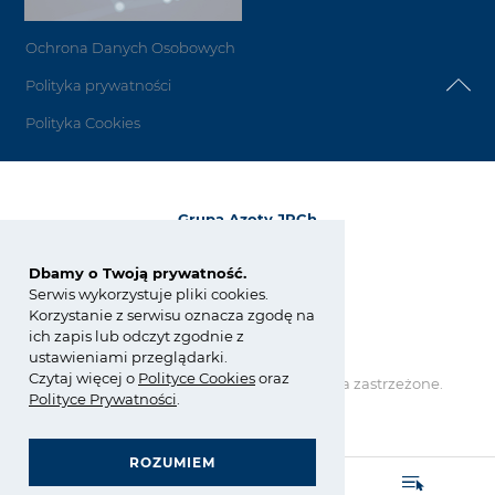
Ochrona Danych Osobowych
Polityka prywatności
Polityka Cookies
Grupa Azoty JRCh
ul. E. Kwiatkowskiego 8
33-101 Tarnów
Dbamy o Twoją prywatność.
Serwis wykorzystuje pliki cookies.
tel.:
+48 14 633 06 82
Korzystanie z serwisu oznacza zgodę na
fax: +48 14 628 34 57
ich zapis lub odczyt zgodnie z
jrch@grupaazoty.com
ustawieniami przeglądarki.
Czytaj więcej o
Polity
ce
Cookies
oraz
Copyright © Grupa Azoty. Wszelkie prawa zastrzeżone.
Polityce Prywatności
.
by inte
ll
ect
ROZUMIEM
GRUPA AZOTY POLYOLEFINS (POLIMERY POLICE)
- strona główna