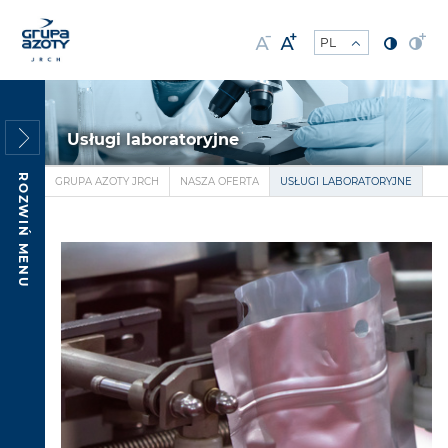
Usługi laboratoryjne
ROZWIŃ MENU
GRUPA AZOTY JRCH
NASZA OFERTA
USŁUGI LABORATORYJNE