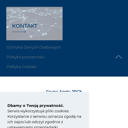
KONTAKT
Ochrona Danych Osobowych
Polityka prywatności
Polityka Cookies
Grupa Azoty JRCh
ul. E. Kwiatkowskiego 8
33-101 Tarnów
Dbamy o Twoją prywatność.
Serwis wykorzystuje pliki cookies.
tel.:
+48 14 633 06 82
Korzystanie z serwisu oznacza zgodę na
fax: +48 14 628 34 57
ich zapis lub odczyt zgodnie z
jrch@grupaazoty.com
ustawieniami przeglądarki.