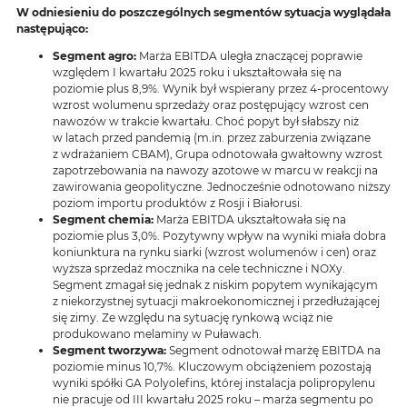
W odniesieniu do poszczególnych segmentów sytuacja wyglądała
następująco:
Segment agro:
Marża EBITDA uległa znaczącej poprawie
względem I kwartału 2025 roku i ukształtowała się na
poziomie plus 8,9%. Wynik był wspierany przez 4-procentowy
wzrost wolumenu sprzedaży oraz postępujący wzrost cen
nawozów w trakcie kwartału. Choć popyt był słabszy niż
w latach przed pandemią (m.in. przez zaburzenia związane
z wdrażaniem CBAM), Grupa odnotowała gwałtowny wzrost
zapotrzebowania na nawozy azotowe w marcu w reakcji na
zawirowania geopolityczne. Jednocześnie odnotowano niższy
poziom importu produktów z Rosji i Białorusi.
Segment chemia:
Marża EBITDA ukształtowała się na
poziomie plus 3,0%. Pozytywny wpływ na wyniki miała dobra
koniunktura na rynku siarki (wzrost wolumenów i cen) oraz
wyższa sprzedaż mocznika na cele techniczne i NOXy.
Segment zmagał się jednak z niskim popytem wynikającym
z niekorzystnej sytuacji makroekonomicznej i przedłużającej
się zimy. Ze względu na sytuację rynkową wciąż nie
produkowano melaminy w Puławach.
Segment tworzywa:
Segment odnotował marżę EBITDA na
poziomie minus 10,7%. Kluczowym obciążeniem pozostają
wyniki spółki GA Polyolefins, której instalacja polipropylenu
nie pracuje od III kwartału 2025 roku – marża segmentu po