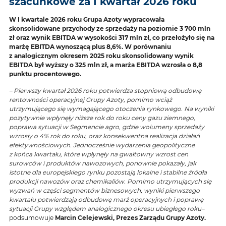
szacunkowe za I kwartał 2026 roku
W I kwartale 2026 roku Grupa Azoty wypracowała
skonsolidowane przychody ze sprzedaży na poziomie 3 700 mln
zł oraz wynik EBITDA w wysokości 317 mln zł, co przełożyło się na
marżę EBITDA wynoszącą plus 8,6%. W porównaniu
z analogicznym okresem 2025 roku skonsolidowany wynik
EBITDA był wyższy o 325 mln zł, a marża EBITDA wzrosła o 8,8
punktu procentowego.
– Pierwszy kwartał 2026 roku potwierdza stopniową odbudowę
rentowności operacyjnej Grupy Azoty, pomimo wciąż
utrzymującego się wymagającego otoczenia rynkowego. Na wyniki
pozytywnie wpłynęły niższe rok do roku ceny gazu ziemnego,
poprawa sytuacji w Segmencie agro, gdzie wolumeny sprzedaży
wzrosły o 4% rok do roku, oraz konsekwentna realizacja działań
efektywnościowych. Jednocześnie wydarzenia geopolityczne
z końca kwartału, które wpłynęły na gwałtowny wzrost cen
surowców i produktów nawozowych, ponownie pokazały, jak
istotne dla europejskiego rynku pozostają lokalne i stabilne źródła
produkcji nawozów oraz chemikaliów. Pomimo utrzymujących się
wyzwań w części segmentów biznesowych, wyniki pierwszego
kwartału potwierdzają odbudowę marż operacyjnych i poprawę
sytuacji Grupy względem analogicznego okresu ubiegłego roku–
podsumowuje
Marcin Celejewski, Prezes Zarządu Grupy Azoty.