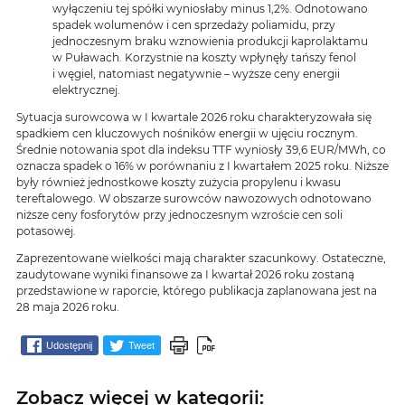
wyłączeniu tej spółki wyniosłaby minus 1,2%. Odnotowano
spadek wolumenów i cen sprzedaży poliamidu, przy
jednoczesnym braku wznowienia produkcji kaprolaktamu
w Puławach. Korzystnie na koszty wpłynęły tańszy fenol
i węgiel, natomiast negatywnie – wyższe ceny energii
elektrycznej.
Sytuacja surowcowa w I kwartale 2026 roku charakteryzowała się
spadkiem cen kluczowych nośników energii w ujęciu rocznym.
Średnie notowania spot dla indeksu TTF wyniosły 39,6 EUR/MWh, co
oznacza spadek o 16% w porównaniu z I kwartałem 2025 roku. Niższe
były również jednostkowe koszty zużycia propylenu i kwasu
tereftalowego. W obszarze surowców nawozowych odnotowano
niższe ceny fosforytów przy jednoczesnym wzroście cen soli
potasowej.
Zaprezentowane wielkości mają charakter szacunkowy. Ostateczne,
zaudytowane wyniki finansowe za I kwartał 2026 roku zostaną
przedstawione w raporcie, którego publikacja zaplanowana jest na
28 maja 2026 roku.
Udostępnij
Tweet
Zobacz więcej w kategorii: