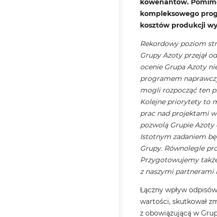
kowenantów. Pomimo 
kompleksowego progra
kosztów produkcji w
Rekordowy poziom stra
Grupy Azoty przejął o
ocenie Grupa Azoty nie 
programem naprawczym 
mogli rozpocząć ten pr
Kolejne priorytety to 
prac nad projektami w
pozwolą Grupie Azoty 
Istotnym zadaniem będ
Grupy. Równolegle pro
Przygotowujemy także 
z naszymi partnerami n
Łączny wpływ odpisów
wartości, skutkował z
z obowiązującą w Grup