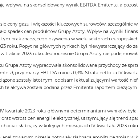
ają wpływu na skonsolidowany wynik EBITDA Emitenta, a pozosta
e ceny gazu i większości kluczowych surowców, szczególnie w 
szało spadek cen produktów Grupy Azoty. Wpływ na wyniki finan
ym brak znaczącego ożywienia w wielu sektorach europejskich i
23 roku. Popyt na głównych rynkach był niewystarczający do z
w trakcie 2023 roku. Jednocześnie Grupa Azoty nie podejmowała 
ku Grupa Azoty wypracowała skonsolidowane przychody ze sprze
ln zł, przy marży EBITDA minus 0,3%. Strata netto za IV kwarta
ciążone zostały istotnymi odpisami aktualizującymi wartość ni
ch te aktywa została podana przez Emitenta raportem bieżącym z
 kwartale 2023 roku głównymi determinantami wyników była sta
oraz wzrost cen energii elektrycznej, utrzymujący się trend sp
 chociaż słabnący w kolejnych miesiącach IV kwartału 2023 roku
analizowanym okresie notowały słabnącą amplitudę zmian w kie