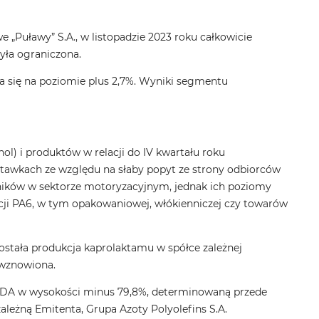
„Puławy” S.A., w listopadzie 2023 roku całkowicie
yła ograniczona.
się na poziomie plus 2,7%. Wyniki segmentu
) i produktów w relacji do IV kwartału roku
stawkach ze względu na słaby popyt ze strony odbiorców
ików w sektorze motoryzacyjnym, jednak ich poziomy
acji PA6, w tym opakowaniowej, włókienniczej czy towarów
tała produkcja kaprolaktamu w spółce zależnej
 wznowiona.
TDA w wysokości minus 79,8%, determinowaną przede
leżną Emitenta, Grupa Azoty Polyolefins S.A.