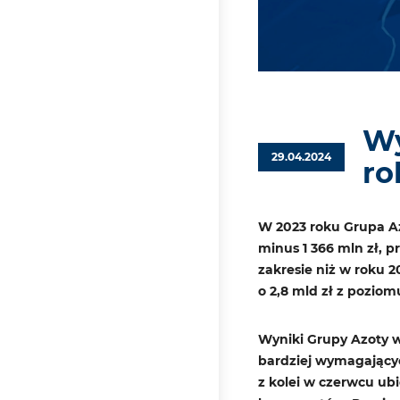
Wy
29.04.2024
ro
W 2023 roku Grupa Az
minus 1 366 mln zł, 
zakresie niż w roku 2
o 2,8 mld zł z poziom
Wyniki Grupy Azoty w
bardziej wymagający
z kolei w czerwcu ub