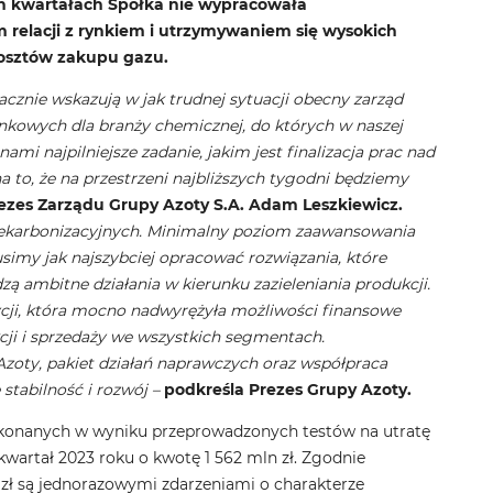
 kwartałach Spółka nie wypracowała
relacji z rynkiem i utrzymywaniem się wysokich
kosztów zakupu gazu.
cznie wskazują w jak trudnej sytuacji obecny zarząd
ynkowych dla branży chemicznej, do których w naszej
ami najpilniejsze zadanie, jakim jest finalizacja prac nad
to, że na przestrzeni najbliższych tygodni będziemy
zes Zarządu Grupy Azoty S.A. Adam Leszkiewicz.
łań dekarbonizacyjnych. Minimalny poziom zaawansowania
imy jak najszybciej opracować rozwiązania, które
ą ambitne działania w kierunku zazieleniania produkcji.
ycji, która mocno nadwyrężyła możliwości finansowe
ji i sprzedaży we wszystkich segmentach.
zoty, pakiet działań naprawczych oraz współpraca
 stabilność i rozwój –
podkreśla Prezes Grupy Azoty.
okonanych w wyniku przeprowadzonych testów na utratę
wartał 2023 roku o kwotę 1 562 mln zł. Zgodnie
zł są jednorazowymi zdarzeniami o charakterze