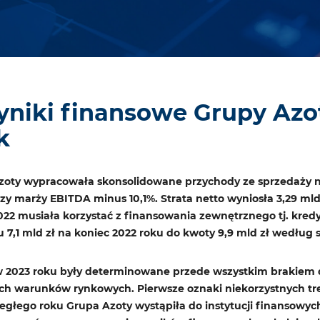
niki finansowe Grupy Azoty
k
oty wypracowała skonsolidowane przychody ze sprzedaży na
przy marży EBITDA minus 10,1%. Strata netto wyniosła 3,29 m
022 musiała korzystać z finansowania zewnętrznego tj. kredy
u 7,1 mld zł na koniec 2022 roku do kwoty 9,9 mld zł według 
 2023 roku były determinowane przede wszystkim brakiem d
ch warunków rynkowych. Pierwsze oznaki niekorzystnych tr
iegłego roku Grupa Azoty wystąpiła do instytucji finansowy