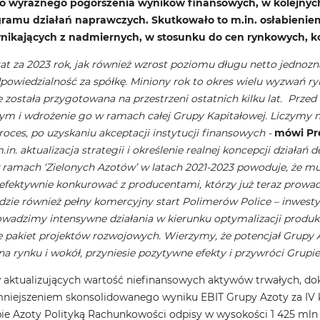
wyraźnego pogorszenia wyników finansowych, w kolejnych
mu działań naprawczych. Skutkowało to m.in. osłabieniem 
ynikających z nadmiernych, w stosunku do cen rynkowych, 
t za 2023 rok, jak również wzrost poziomu długu netto jednozna
dpowiedzialność za spółkę. Miniony rok to okres wielu wyzwań r
została przygotowana na przestrzeni ostatnich kilku lat. Przed n
i wdrożenie go w ramach całej Grupy Kapitałowej. Liczymy na 
oces, po uzyskaniu akceptacji instytucji finansowych -
mówi Pre
m.in. aktualizacja strategii i określenie realnej koncepcji dzia
 ramach ‘Zielonych Azotów’ w latach 2021-2023 powoduje, że mus
efektywnie konkurować z producentami, którzy już teraz prowadz
zie również pełny komercyjny start Polimerów Police – inwest
wadzimy intensywne działania w kierunku optymalizacji produkc
pakiet projektów rozwojowych. Wierzymy, że potencjał Grupy A
a rynku i wokół, przyniesie pozytywne efekty i przywróci Grupie
 aktualizujących wartość niefinansowych aktywów trwałych, d
mniejszeniem skonsolidowanego wyniku EBIT Grupy Azoty za IV k
ie Azoty Polityką Rachunkowości odpisy w wysokości 1 425 mln 