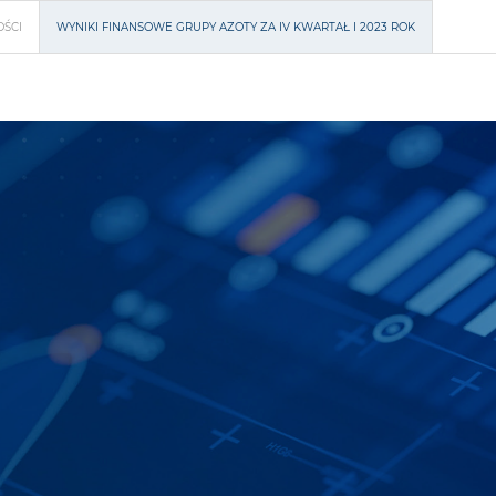
OŚCI
WYNIKI FINANSOWE GRUPY AZOTY ZA IV KWARTAŁ I 2023 ROK