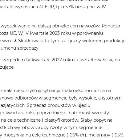
tale wynoszącą 41 EUR, tj. o 57% niższą niż w IV
az wyczekiwanie na dalszą obniżkę cen nawozów. Ponadto
poza UE. W IV kwartale 2023 roku w porównaniu
 wzrósł. Skutkowało to tym, że łączny wolumen produkcji
olumenu sprzedaży.
zględem IV kwartału 2022 roku i ukształtowała się na
zujące.
 miała niekorzystna sytuacja makroekonomiczna na
ynowe odbiorców w segmencie były wysokie, a istotnym
azjatyckich. Sprzedaż produktów w ujęciu
go kwartału roku poprzedniego, natomiast wzrosty
 cele techniczne i plastyfikatorów. Słaby popyt na
zystkich wyrobów Grupy Azoty w tym segmencie
y mocznika na cele techniczne (-66% r/r), melaminy (-65%