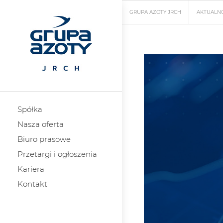
GRUPA AZOTY JRCH
AKTUALN
Spółka
Nasza oferta
Biuro prasowe
Przetargi i ogłoszenia
Kariera
Kontakt