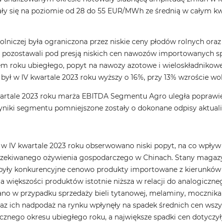
ły się na poziomie od 28 do 55 EUR/MWh ze średnią w całym kwar
rolniczej była ograniczona przez niskie ceny płodów rolnych or
 pozostawali pod presją niskich cen nawozów importowanych s
m roku ubiegłego, popyt na nawozy azotowe i wieloskładnikowe
ył w IV kwartale 2023 roku wyższy o 16%, przy 13% wzroście w
tale 2023 roku marża EBITDA Segmentu Agro uległa poprawie w
yniki segmentu pomniejszone zostały o dokonane odpisy aktuali
 IV kwartale 2023 roku obserwowano niski popyt, na co wpływ
oczekiwanego ożywienia gospodarczego w Chinach. Stany magaz
były konkurencyjne cenowo produkty importowane z kierunków 
większości produktów istotnie niższa w relacji do analogiczne
w przypadku sprzedaży bieli tytanowej, melaminy, mocznika na
az ich nadpodaż na rynku wpłynęły na spadek średnich cen ws
cznego okresu ubiegłego roku, a największe spadki cen dotyczył