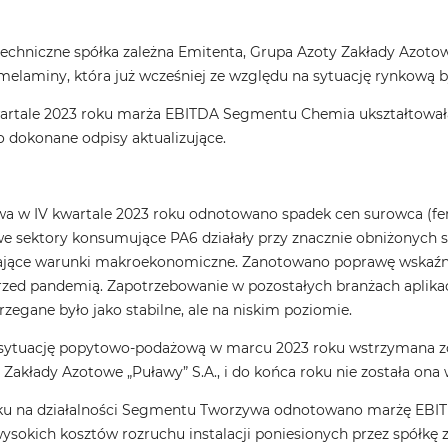
chniczne spółka zależna Emitenta, Grupa Azoty Zakłady Azotowe 
melaminy, która już wcześniej ze względu na sytuację rynkową b
rtale 2023 roku marża EBITDA Segmentu Chemia ukształtowała 
o dokonane odpisy aktualizujące.
w IV kwartale 2023 roku odnotowano spadek cen surowca (fenol
e sektory konsumujące PA6 działały przy znacznie obniżonych 
jające warunki makroekonomiczne. Zanotowano poprawę wskaźn
 przed pandemią. Zapotrzebowanie w pozostałych branżach aplik
egane było jako stabilne, ale na niskim poziomie.
 sytuację popytowo-podażową w marcu 2023 roku wstrzymana zos
Zakłady Azotowe „Puławy” S.A., i do końca roku nie została ona
oku na działalności Segmentu Tworzywa odnotowano marżę EBI
okich kosztów rozruchu instalacji poniesionych przez spółkę za