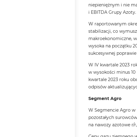
niepieniężnym i nie m
i EBITDA Grupy Azoty.
W raportowanym okresi
stabilizacji, co wymu
makroekonomiczne, w t
wysoka na początku 20
sukcesywnej poprawie 
W IV kwartale 2023 ro
w wysokości minus 10 m
kwartale 2023 roku ob
odpisów aktualizujący
Segment Agro
W Segmencie Agro w IV
pozostałych surowców 
na nawozy azotowe r/r,
Ceny gazu ziemnego w 