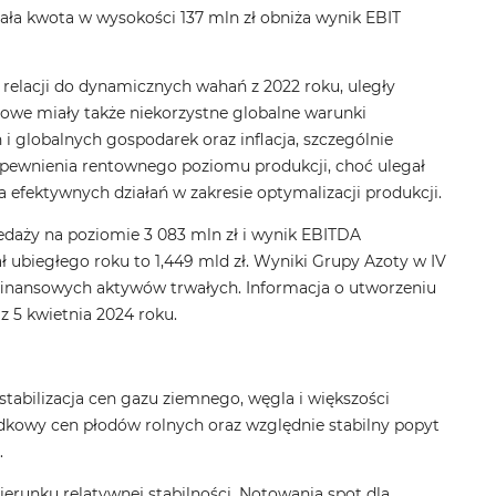
ła kwota w wysokości 137 mln zł obniża wynik EBIT
relacji do dynamicznych wahań z 2022 roku, uległy
sowe miały także niekorzystne globalne warunki
 globalnych gospodarek oraz inflacja, szczególnie
apewnienia rentownego poziomu produkcji, choć ulegał
efektywnych działań w zakresie optymalizacji produkcji.
daży na poziomie 3 083 mln zł i wynik EBITDA
ł ubiegłego roku to 1,449 mld zł. Wyniki Grupy Azoty w IV
efinansowych aktywów trwałych. Informacja o utworzeniu
 5 kwietnia 2024 roku.
bilizacja cen gazu ziemnego, węgla i większości
adkowy cen płodów rolnych oraz względnie stabilny popyt
.
runku relatywnej stabilności. Notowania spot dla