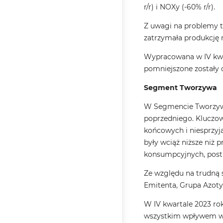
r/r) i NOXy (-60% r/r).
Z uwagi na problemy te
zatrzymała produkcję 
Wypracowana w IV kwa
pomniejszone zostały 
Segment Tworzywa
W Segmencie Tworzywa 
poprzedniego. Kluczow
końcowych i niesprzy
były wciąż niższe niż
konsumpcyjnych, postrz
Ze względu na trudną
Emitenta, Grupa Azoty 
W IV kwartale 2023 r
wszystkim wpływem wys