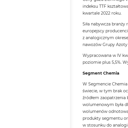
indeksu TTF kształtowa
kwartale 2022 roku.
Siła nabywcza branży 
europejscy producenci
z analogicznym okrese
nawozów Grupy Azoty b
Wypracowana w IV kwar
poziomie plus 5,5%. W
Segment Chemia
W Segmencie Chemia w
świecie, w tym brak 
źródłem zaopatrzenia 
wolumenowym była dla 
wolumenów odnotowano 
produkty segmentu or
w stosunku do analogi