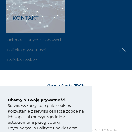
KONTAKT
Ochrona Danych Osobowych
Polityka prywatności
Polityka Cookies
Grupa Azoty JRCh
ul. E. Kwiatkowskiego 8
33-101 Tarnów
Dbamy o Twoją prywatność.
Serwis wykorzystuje pliki cookies.
tel.:
+48 14 633 06 82
Korzystanie z serwisu oznacza zgodę na
fax: +48 14 628 34 57
ich zapis lub odczyt zgodnie z
jrch@grupaazoty.com
ustawieniami przeglądarki.
Czytaj więcej o
Polity
ce
Cookies
oraz
Copyright © Grupa Azoty. Wszelkie prawa zastrzeżone.