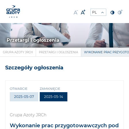
Przetargi i ogłoszenia
GRUPA AZOTY JRCH
PRZETARGI I OGŁOSZENIA
WYKONANIE PRAC PRZYGOTO
Szczegóły ogłoszenia
OTWARCIE
ZAMKNIĘCIE
2025-05-07
2025-05-14
Grupa Azoty JRCh
Wykonanie prac przygotowawczych pod