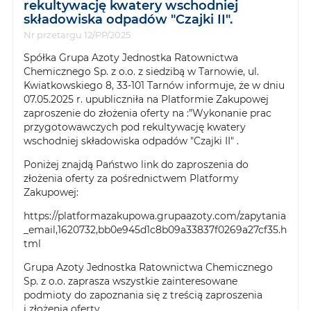
rekultywację kwatery wschodniej
składowiska odpadów "Czajki II".
Nr przetargu 12/PP/2025
Spółka Grupa Azoty Jednostka Ratownictwa
Chemicznego Sp. z o.o. z siedzibą w Tarnowie, ul.
Kwiatkowskiego 8, 33-101 Tarnów informuje, że w dniu
07.05.2025 r. upubliczniła na Platformie Zakupowej
zaproszenie do złożenia oferty na :”Wykonanie prac
przygotowawczych pod rekultywację kwatery
wschodniej składowiska odpadów "Czajki II" .
Poniżej znajdą Państwo link do zaproszenia do
złożenia oferty za pośrednictwem Platformy
Zakupowej:
https://platformazakupowa.grupaazoty.com/zapytania
_email,1620732,bb0e945d1c8b09a33837f0269a27cf35.h
tml
Grupa Azoty Jednostka Ratownictwa Chemicznego
Sp. z o.o. zaprasza wszystkie zainteresowane
podmioty do zapoznania się z treścią zaproszenia
i złożenia oferty.